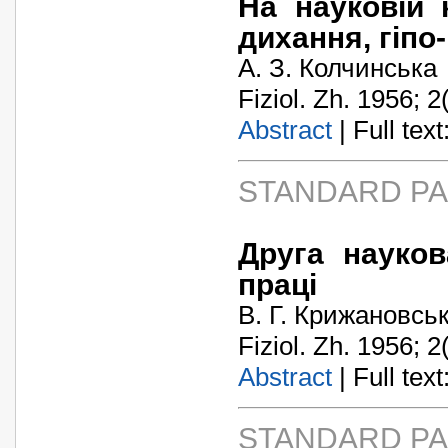
На науковій к
дихання, гіпо-
А. З. Колчинська
Fiziol. Zh. 1956; 2
Abstract
| Full text:
STANDARD P
Друга науков
праці
В. Г. Крижановсь
Fiziol. Zh. 1956; 2
Abstract
| Full text:
STANDARD P