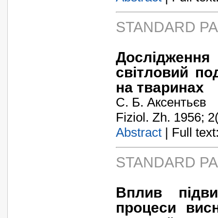
STANDARD P
Дослідження 
світловий по
на тваринах
С. Б. Аксентьєв
Fiziol. Zh. 1956; 2
Abstract
| Full text:
STANDARD P
Вплив підви
процеси висн