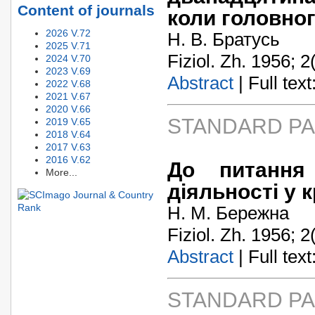
Content of journals
коли головно
2026 V.72
Н. В. Братусь
2025 V.71
Fiziol. Zh. 1956; 2
2024 V.70
2023 V.69
Abstract
| Full text:
2022 V.68
2021 V.67
2020 V.66
STANDARD P
2019 V.65
2018 V.64
2017 V.63
2016 V.62
До питання
More...
діяльності у 
Н. М. Бережна
Fiziol. Zh. 1956; 2
Abstract
| Full text:
STANDARD P