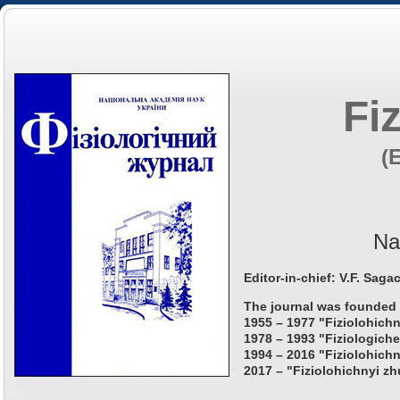
Fi
(
Na
Editor-in-chief: V.F. Saga
The journal was founded 
1955 – 1977 "Fiziolohichn
1978 – 1993 "Fiziologiche
1994 – 2016 "Fiziolohichn
2017 – "Fiziolohichnyi zh