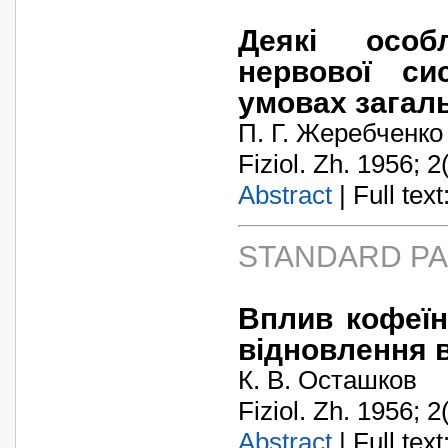
Деякі особл
нервової си
умовах загал
П. Г. Жеребченко
Fiziol. Zh. 1956; 2
Abstract
| Full text:
STANDARD P
Вплив кофеїн
відновлення 
К. В. Осташков
Fiziol. Zh. 1956; 2
Abstract
| Full text: