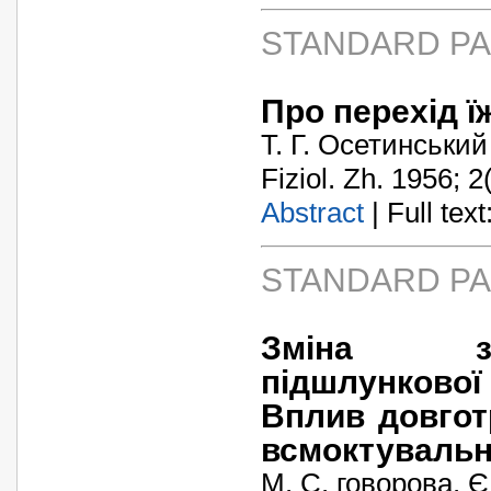
STANDARD P
Про перехід ї
Т. Г. Осетинський
Fiziol. Zh. 1956; 2
Abstract
| Full text:
STANDARD P
Зміна зов
підшлунково
Вплив довгот
всмоктувальн
М. С. говорова. 