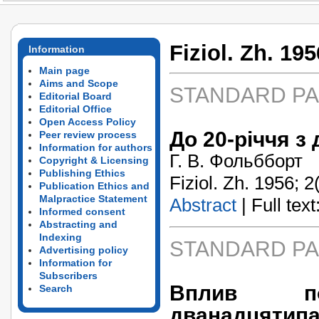
Fiziol. Zh. 195
Information
Main page
Aims and Scope
STANDARD P
Editorial Board
Editorial Office
Open Access Policy
До 20-річчя з 
Peer review process
Information for authors
Г. В. Фольбборт
Copyright & Licensing
Publishing Ethics
Fiziol. Zh. 1956; 2(
Publication Ethics and
Malpractice Statement
Abstract
| Full text:
Informed consent
Abstracting and
Indexing
STANDARD P
Advertising policy
Information for
Subscribers
Вплив под
Search
дванадцятипа